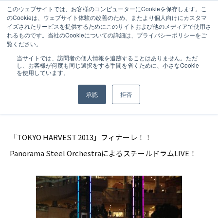
このウェブサイトでは、お客様のコンピューターにCookieを保存します。こ
のCookieは、ウェブサイト体験の改善のため、またより個人向けにカスタマ
イズされたサービスを提供するためにこのサイトおよび他のメディアで使用さ
れるものです。当社のCookieについての詳細は、プライバシーポリシーをご
覧ください。
NEWS
2013.11.10
当サイトでは、訪問者の個人情報を追跡することはありません。ただ
し、お客様が何度も同じ選択をする手間を省くために、小さなCookie
【CEOブログ】「TOKYO HARVEST
を使用しています。
2013」フィナーレ！！
承認
拒否
「TOKYO HARVEST 2013」フィナーレ！！
Panorama Steel OrchestraによるスチールドラムLIVE！