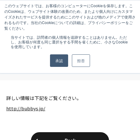
このウェブサイトでは、お客様のコンピューターにCookieを保存します。こ
のCookieは、ウェブサイト体験の改善のため、またより個人向けにカスタマ
イズされたサービスを提供するためにこのサイトおよび他のメディアで使用さ
れるものです。当社のCookieについての詳細は、プライバシーポリシーをご
覧ください。
NEWS
2009.06.01
当サイトでは、訪問者の個人情報を追跡することはありません。ただ
し、お客様が何度も同じ選択をする手間を省くために、小さなCookie
設計・グラフィックデザインを手掛けた
を使用しています。
「Bubby’s横浜」（株式会社M・R・S）
承認
拒否
がJR桜木町駅高架下にオープン！
詳しい情報は下記をご覧ください。
http://bubbys.jp/