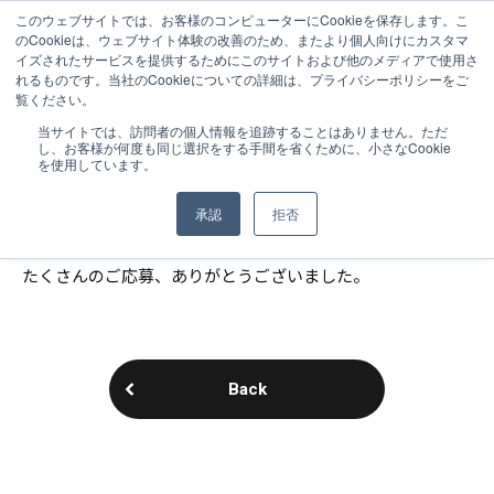
このウェブサイトでは、お客様のコンピューターにCookieを保存します。こ
のCookieは、ウェブサイト体験の改善のため、またより個人向けにカスタマ
イズされたサービスを提供するためにこのサイトおよび他のメディアで使用さ
れるものです。当社のCookieについての詳細は、プライバシーポリシーをご
覧ください。
NEWS
2010.03.12
当サイトでは、訪問者の個人情報を追跡することはありません。ただ
し、お客様が何度も同じ選択をする手間を省くために、小さなCookie
2011年度新卒採用は終了いたしました
を使用しています。
承認
拒否
たくさんのご応募、ありがとうございました。
Back