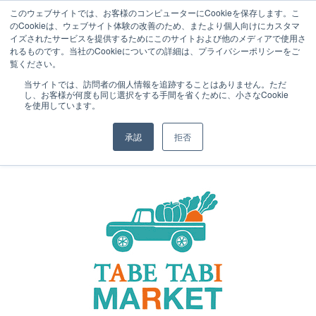
このウェブサイトでは、お客様のコンピューターにCookieを保存します。こ
のCookieは、ウェブサイト体験の改善のため、またより個人向けにカスタマ
イズされたサービスを提供するためにこのサイトおよび他のメディアで使用さ
れるものです。当社のCookieについての詳細は、プライバシーポリシーをご
覧ください。
NEWS
2010.04.30
当サイトでは、訪問者の個人情報を追跡することはありません。ただ
し、お客様が何度も同じ選択をする手間を省くために、小さなCookie
「TABE TABI MARKET」Vol.2は、5月30
を使用しています。
日に開催します。
承認
拒否