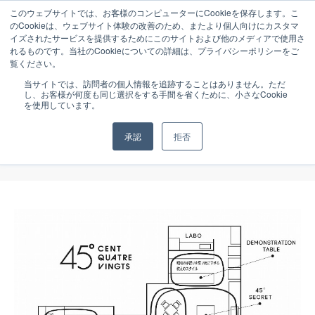
このウェブサイトでは、お客様のコンピューターにCookieを保存します。こ
のCookieは、ウェブサイト体験の改善のため、またより個人向けにカスタマ
イズされたサービスを提供するためにこのサイトおよび他のメディアで使用さ
れるものです。当社のCookieについての詳細は、プライバシーポリシーをご
覧ください。
NEWS
2010.07.16
当サイトでは、訪問者の個人情報を追跡することはありません。ただ
し、お客様が何度も同じ選択をする手間を省くために、小さなCookie
2010年9月1日 紀尾井町に焼き菓子教室
を使用しています。
「CENT QUATRE VINGTS」がオープ
承認
拒否
ン！