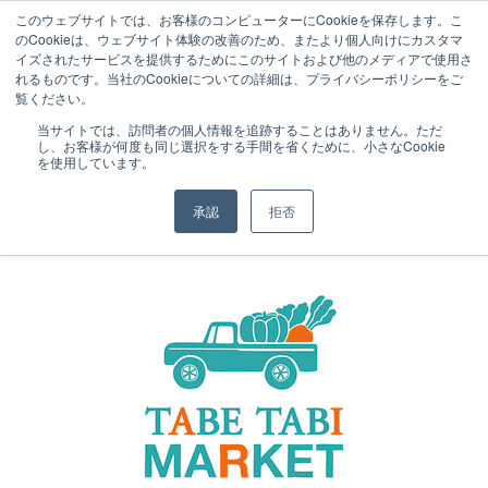
このウェブサイトでは、お客様のコンピューターにCookieを保存します。こ
のCookieは、ウェブサイト体験の改善のため、またより個人向けにカスタマ
イズされたサービスを提供するためにこのサイトおよび他のメディアで使用さ
れるものです。当社のCookieについての詳細は、プライバシーポリシーをご
覧ください。
NEWS
2010.09.14
当サイトでは、訪問者の個人情報を追跡することはありません。ただ
し、お客様が何度も同じ選択をする手間を省くために、小さなCookie
「TABE TABI MARKET vol.5は、9月26
を使用しています。
日に開催します。
承認
拒否