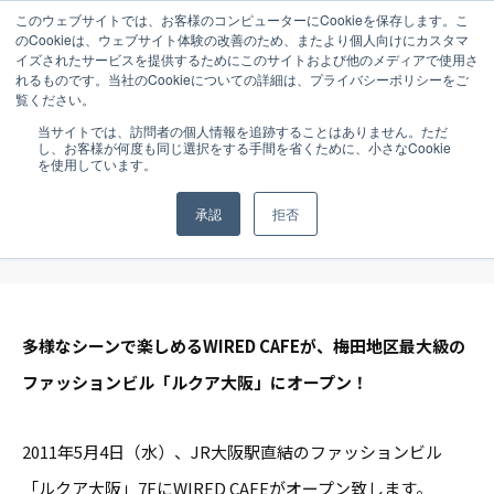
このウェブサイトでは、お客様のコンピューターにCookieを保存します。こ
のCookieは、ウェブサイト体験の改善のため、またより個人向けにカスタマ
イズされたサービスを提供するためにこのサイトおよび他のメディアで使用さ
れるものです。当社のCookieについての詳細は、プライバシーポリシーをご
覧ください。
NEWS
2011.04.29
当サイトでは、訪問者の個人情報を追跡することはありません。ただ
し、お客様が何度も同じ選択をする手間を省くために、小さなCookie
【NEW OPEN】5月4日（水）大阪駅直結
を使用しています。
のファッションビル「ルクア大阪」に
承認
拒否
「WIRED CAFE」がオープン！
多様なシーンで楽しめるWIRED CAFEが、梅田地区最大級の
ファッションビル「ルクア大阪」にオープン！
2011年5月4日（水）、JR大阪駅直結のファッションビル
「ルクア大阪」7FにWIRED CAFEがオープン致します。