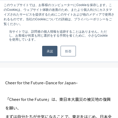
このウェブサイトでは、お客様のコンピューターにCookieを保存します。こ
のCookieは、ウェブサイト体験の改善のため、またより個人向けにカスタマ
イズされたサービスを提供するためにこのサイトおよび他のメディアで使用さ
れるものです。当社のCookieについての詳細は、プライバシーポリシーをご
覧ください。
NEWS
2011.05.31
当サイトでは、訪問者の個人情報を追跡することはありません。ただ
し、お客様が何度も同じ選択をする手間を省くために、小さなCookie
【イベント】6月3日（金） 日本を元気
を使用しています。
にするイベント「Cheer for the
承認
拒否
Future」開催！
Cheer for the Future–Dance for Japan–
「Cheer for the Future」は、東日本大震災の被災地の復興
を願い、
まずは自分たちが元気になることで、東北をはじめ、日本全