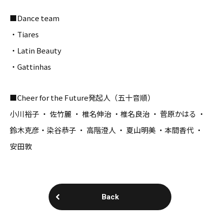
■Dance team
・Tiares
・Latin Beauty
・Gattinhas
■Cheer for the Future発起人（五十音順）
小川裕子 ・ 佐竹麗 ・ 椎名伸治 ・椎名良治 ・ 菅原かはる ・
鈴木克彦・染谷恭子 ・ 高階澄人 ・ 夏山明美 ・本間香代 ・
安田敦
Back