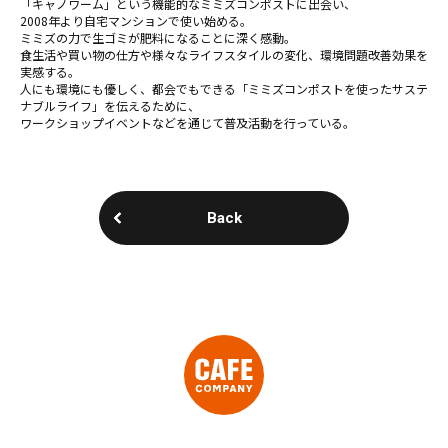
「キャノワーム」という機能的なミミズコンポストに出会い、
2008年より自宅マンションで使い始める。
ミミズの力で生ゴミが肥料になることに深く感動。
食生活や買い物の仕方や様々なライフスタイルの変化、環境問題改善効果を
実感する。
人にも環境にも優しく、都会でもできる「ミミズコンポストを使ったサステ
ナブルライフ」を伝えるために、
ワークショップイベントなどを通じて普及活動を行っている。
Back