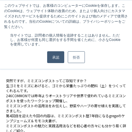
このウェブサイトでは、お客様のコンピューターにCookieを保存します。こ
のCookieは、ウェブサイト体験の改善のため、またより個人向けにカスタマ
イズされたサービスを提供するためにこのサイトおよび他のメディアで使用さ
れるものです。当社のCookieについての詳細は、プライバシーポリシーをご
覧ください。
NEWS
2014.02.20
当サイトでは、訪問者の個人情報を追跡することはありません。ただ
し、お客様が何度も同じ選択をする手間を省くために、小さなCookie
【246COMMON】3月1日（土）にグリー
を使用しています。
ンエコライフなワークショップを開催！
承認
拒否
突然ですが、ミミズコンポストってご存知ですか？
生ゴミをミミズにあげると、ゴミから栄養たっぷりの肥料（土）をつくって
くれるんです。
246COMMONでは昨年よりオーストラリアや世界で使われているミミズコン
ポストを使ったワークショップ開催し、
ミミズコンポストの活用法をお伝えし、野菜やハーブの寄せ植えを実践して
きました。
第4回目を迎えた今回の内容は、ミミズコンポスト歴7年目になるgregeのケ
ンプジェームズ＆モモコ夫妻が、
ミミズコンポストの魅力と実践活用法などを初心者の方々にも分かり易く詳
しくご紹介。