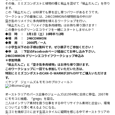
その後、ミミズコンポストと植物の種と粘土を混ぜて「粘土だんご」を作り
ます。
この「粘土だんご」は砂漠でも芽を出し育つパワーがあるそうです。
ワークショップの最後には、246COMMONの植物担当の中川が
空き缶のリメイクに多肉植物を植えるワークショプを行い、
「粘土だんご」と「リメイク缶多肉植物」はお持ち帰り頂けます！
この春からのグリーンエコライフを一緒にスタートしませんか？
◆日 時 ： 3月1日（土）10時半?12時
◆場 所 ： 246COMMON
◆費 用 ： 2000円／一人
※小学生以下のお子様は無料です。ぜひ親子でご参加ください！
◆申 込 ：下記のFacebookページ経由にてお申し込み下さい。
246COMMON グリーンエコライフワークショップ申込み
＊参加特典
「粘土だんご」と「空き缶多肉植物」はお持ち帰り頂けます。
このワークショップに一回でも参加していただいた方は、
特別にミミズコンポストのCAN-O-WARMが20％OFFでご購入いただけま
す。
＜ケンプ ジェームズ＆モモコのプロフィール＞
オーストラリアのパース出身のジェームズは1994年に日本に移住、2007年
にモモコと結婚、「grege」を設立。
二人はインテリア素材を扱う仕事をする中でリサイクル素材と出会い、環境
についてより深く考えるようになる。
生ゴミを焼却ゴミに出す生活スタイルに疑問を感じる中でオーストラリアの