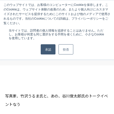
このウェブサイトでは、お客様のコンピューターにCookieを保存します。こ
のCookieは、ウェブサイト体験の改善のため、またより個人向けにカスタマ
イズされたサービスを提供するためにこのサイトおよび他のメディアで使用さ
れるものです。当社のCookieについての詳細は、プライバシーポリシーをご
覧ください。
NEWS
2014.02.04
当サイトでは、訪問者の個人情報を追跡することはありません。ただ
し、お客様が何度も同じ選択をする手間を省くために、小さなCookie
【CEOブログ】写真家・竹沢うるま氏と
を使用しています。
谷川俊太郎さんトークイベント＠
承認
拒否
Flowers Common
写真家、竹沢うるま氏と、あの、谷川俊太郎氏のトークイベ
ントなう