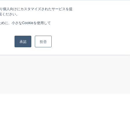
たより個人向けにカスタマイズされたサービスを提
覧ください。
rands
News
Media
Recruit
Company
に、小さなCookieを使用して
承認
拒否