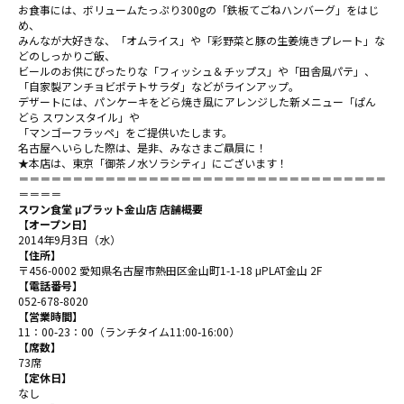
お食事には、ボリュームたっぷり300gの「鉄板てごねハンバーグ」をはじ
め、
みんなが大好きな、「オムライス」や「彩野菜と豚の生姜焼きプレート」な
どのしっかりご飯、
ビールのお供にぴったりな「フィッシュ＆チップス」や「田舎風パテ」、
「自家製アンチョビポテトサラダ」などがラインアップ。
デザートには、パンケーキをどら焼き風にアレンジした新メニュー「ぱん
どら スワンスタイル」や
「マンゴーフラッペ」をご提供いたします。
名古屋へいらした際は、是非、みなさまご贔屓に！
★本店は、
東京「御茶ノ水ソラシティ」
にございます！
＝＝＝＝＝＝＝＝＝＝＝＝＝＝＝＝＝＝＝＝＝＝＝＝＝＝＝＝＝＝＝＝＝＝
＝＝＝＝
スワン食堂 μプラット金山店 店舗概要
【オープン日】
2014年9月3日（水）
【住所】
〒456-0002 愛知県名古屋市熱田区金山町1-1-18 μPLAT金山 2F
【電話番号】
052-678-8020
【営業時間】
11：00-23：00（ランチタイム11:00-16:00）
【席数】
73席
【定休日】
なし