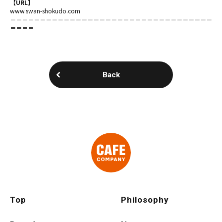
【URL】
www.swan-shokudo.com
＝＝＝＝＝＝＝＝＝＝＝＝＝＝＝＝＝＝＝＝＝＝＝＝＝＝＝＝＝＝＝＝＝＝
＝＝＝＝
Back
Top
Philosophy