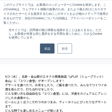
このウェブサイトでは、お客様のコンピューターにCookieを保存します。こ
のCookieは、ウェブサイト体験の改善のため、またより個人向けにカスタマ
イズされたサービスを提供するためにこのサイトおよび他のメディアで使用さ
れるものです。当社のCookieについての詳細は、プライバシーポリシーをご
覧ください。
NEWS
2014.08.28
当サイトでは、訪問者の個人情報を追跡することはありません。ただ
し、お客様が何度も同じ選択をする手間を省くために、小さなCookie
【NEW OPEN】9月3日（水）名古屋・金
を使用しています。
山駅に「スワン食堂 μプラット金山店」
承認
拒否
がオープン！
9/3（水）、名鉄・金山駅のエキナカ商業施設「μPLAT（ミュープラット）
金山」に「スワン食堂」がオープンします！
デザートを食べたり、お茶をしたり、ご飯を食べたり、みんなでワイワイお
酒を呑んだり、打ち合わせをしたり、
どんな使い方も自由自在な「スワン食堂」には、洋食をカジュアルにアレン
ジしたお食事から、
ビールによく合うこだわりのおつまみ、ティータイムにぴったりなデザート
まで、
どんな時でも楽しめるメニューが揃います。