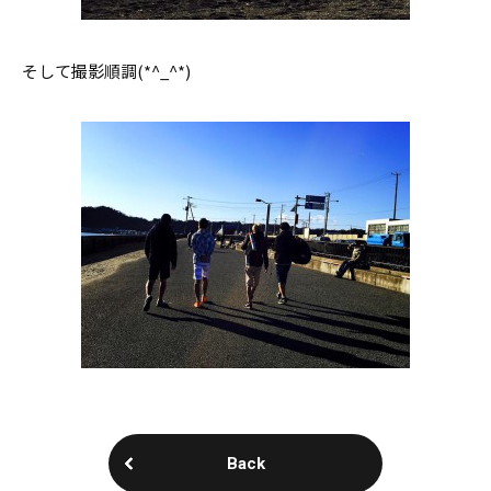
そして撮影順調(*^_^*)
Back