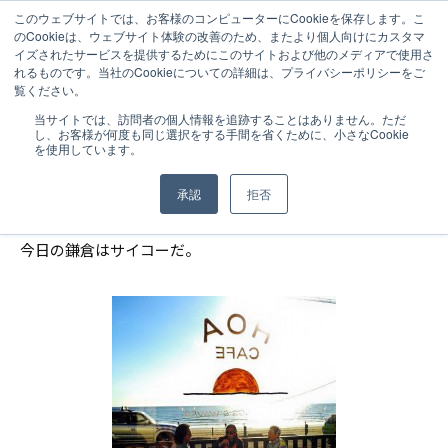
このウェブサイトでは、お客様のコンピューターにCookieを保存します。こ
のCookieは、ウェブサイト体験の改善のため、またより個人向けにカスタマ
イズされたサービスを提供するためにこのサイトおよび他のメディアで使用さ
れるものです。当社のCookieについての詳細は、プライバシーポリシーをご
覧ください。
NEWS
2015.02.14
当サイトでは、訪問者の個人情報を追跡することはありません。ただ
し、お客様が何度も同じ選択をする手間を省くために、小さなCookie
【CEOブログ】絶好のラン日和！
を使用しています。
承認
拒否
今日の鎌倉はサイコーだ。