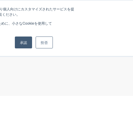
たより個人向けにカスタマイズされたサービスを提
覧ください。
rands
News
Media
Recruit
Company
に、小さなCookieを使用して
承認
拒否