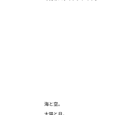
海と空。
太陽と月。