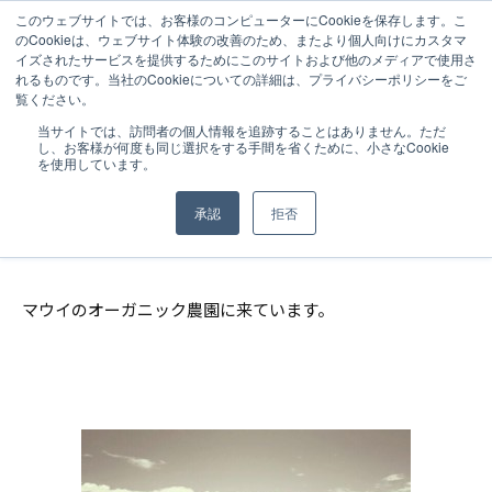
このウェブサイトでは、お客様のコンピューターにCookieを保存します。こ
のCookieは、ウェブサイト体験の改善のため、またより個人向けにカスタマ
イズされたサービスを提供するためにこのサイトおよび他のメディアで使用さ
れるものです。当社のCookieについての詳細は、プライバシーポリシーをご
覧ください。
NEWS
2015.08.07
当サイトでは、訪問者の個人情報を追跡することはありません。ただ
し、お客様が何度も同じ選択をする手間を省くために、小さなCookie
【CEOブログ】マウイのオーガニック農
を使用しています。
園にて
承認
拒否
マウイのオーガニック農園に来ています。