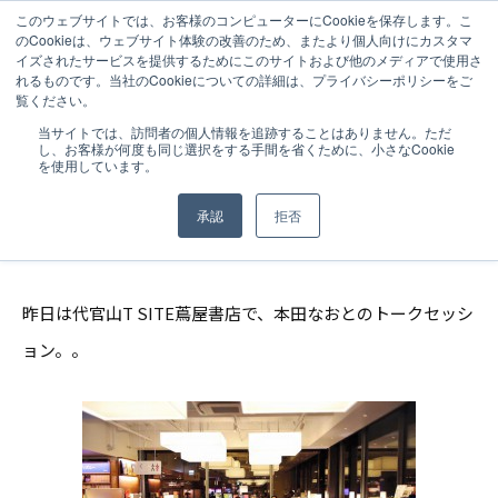
このウェブサイトでは、お客様のコンピューターにCookieを保存します。こ
のCookieは、ウェブサイト体験の改善のため、またより個人向けにカスタマ
イズされたサービスを提供するためにこのサイトおよび他のメディアで使用さ
れるものです。当社のCookieについての詳細は、プライバシーポリシーをご
覧ください。
NEWS
2016.01.12
当サイトでは、訪問者の個人情報を追跡することはありません。ただ
し、お客様が何度も同じ選択をする手間を省くために、小さなCookie
【CEOブログ】代官山T-SITE蔦屋書店イ
を使用しています。
ベント！
承認
拒否
昨日は代官山T SITE蔦屋書店で、本田なおとのトークセッシ
ョン。。