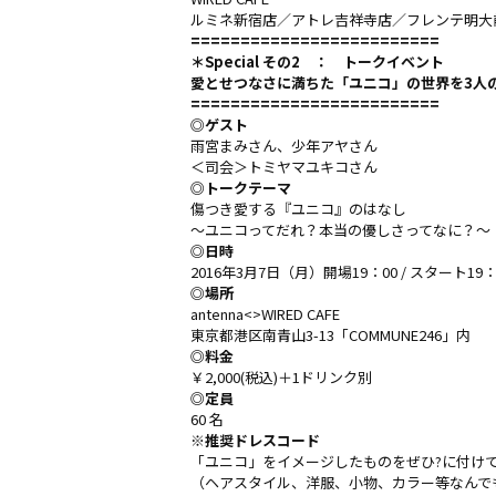
ルミネ新宿店
／
アトレ吉祥寺店
／
フレンテ明大
=========================
＊Special その2 ：
トークイベント
愛とせつなさに満ちた「ユニコ」の世界を3人
=========================
◎ゲスト
雨宮まみさん
、
少年アヤさん
＜司会＞
トミヤマユキコさん
◎トークテーマ
傷つき愛する『ユニコ』のはなし
〜ユニコってだれ？本当の優しさってなに？〜
◎日時
2016年3月7日（月）開場19：00 / スタート19：
◎場所
antenna<>WIRED CAFE
東京都港区南青山3-13「
COMMUNE246
」内
◎料金
￥2,000(税込)＋1ドリンク別
◎定員
60 名
※推奨ドレスコード
「ユニコ」をイメージしたものをぜひ?に付け
（ヘアスタイル、洋服、小物、カラー等なんで