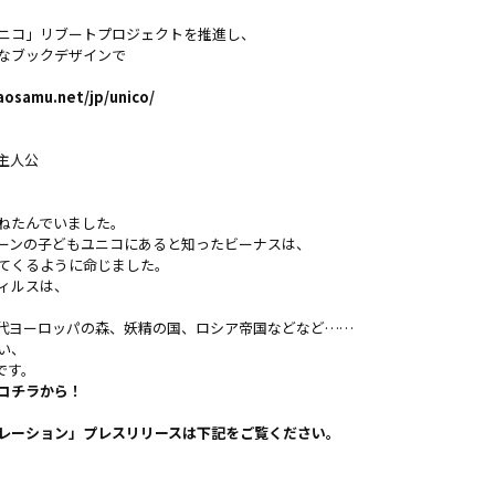
ニコ」リブートプロジェクトを推進し、
なブックデザインで
aosamu.net/jp/unico/
主人公
ねたんでいました。
ーンの子どもユニコにあると知ったビーナスは、
てくるように命じました。
ィルスは、
代ヨーロッパの森、妖精の国、ロシア帝国などなど……
い、
です。
コチラ
から！
ルコラボレーション」プレスリリースは下記をご覧ください。