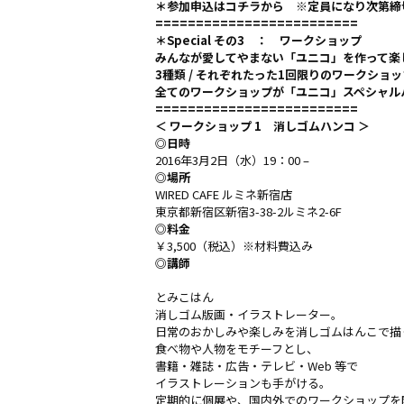
＊参加申込は
コチラ
から ※定員になり次第締
=========================
＊Special その3 ： ワークショップ
みんなが愛してやまない「ユニコ」を作って楽
3種類 / それぞれたった1回限り
のワークショッ
全てのワークショップが「ユニコ」スペシャル
=========================
＜ ワークショップ 1 消しゴムハンコ ＞
◎日時
2016年3月2日（水）19：00 –
◎場所
WIRED CAFE ルミネ新宿店
東京都新宿区新宿3-38-2ルミネ2-6F
◎料金
￥3,500（税込）※材料費込み
◎講師
とみこはん
消しゴム版画・イラストレーター。
日常のおかしみや楽しみを消しゴムはんこで描
食べ物や人物をモチーフとし、
書籍・雑誌・広告・テレビ・Web 等で
イラストレーションも手がける。
定期的に個展や、国内外でのワークショップを