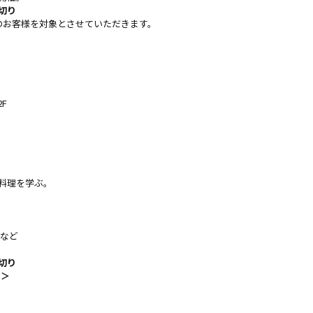
切り
のお客様を対象とさせていただきます。
F
料理を学ぶ。
室など
切り
 ＞