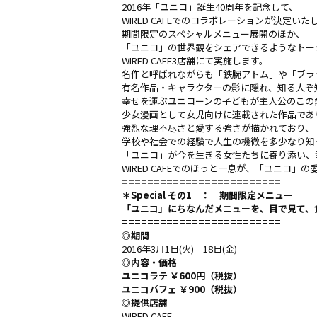
2016年「ユニコ」誕生40周年を記念して、
WIRED CAFEでのコラボレーションが決定いた
期間限定のスペシャルメニュー展開のほか、
「ユニコ」の世界観をシェアできるようなトー
WIRED CAFE3店舗にて実施します。
名作と呼ばれながらも「鉄腕アトム」や「ブラ
有名作品・キャラクターの影に隠れ、知る人ぞ
幸せを運ぶユニコーンの子どもが主人公のこの
少女漫画として女児向けに連載された作品であ
強烈な理不尽さと愛する強さが描かれており、
学校や社会での経験で人生の機微を多少なり知
「ユニコ」が今を生きる女性たちに寄り添い、
WIRED CAFEでのほっと一息が、「ユニコ」
=========================
＊Special その1 ：
期間限定メニュー
「ユニコ」にちなんだメニューを、目で見て、
=========================
◎期間
2016年3月1日(火) – 18日(金)
◎内容・価格
ユニコラテ ￥600円（税抜）
ユニコパフェ ￥900（税抜）
◎提供店舗
WIRED CAFE