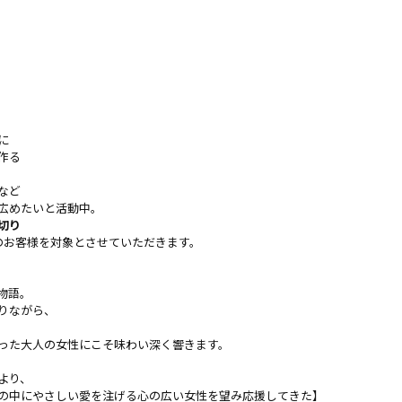
に
作る
など
広めたいと活動中。
切り
のお客様を対象とさせていただきます。
物語。
りながら、
った大人の女性にこそ味わい深く響きます。
より、
の中にやさしい愛を注げる心の広い女性を望み応援してきた】