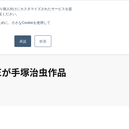
たより個人向けにカスタマイズされたサービスを提
覧ください。
rands
News
Media
Recruit
Company
に、小さなCookieを使用して
承認
拒否
FEが手塚治虫作品