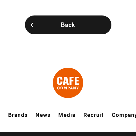
Back
y
Brands
News
Media
Recruit
Compan