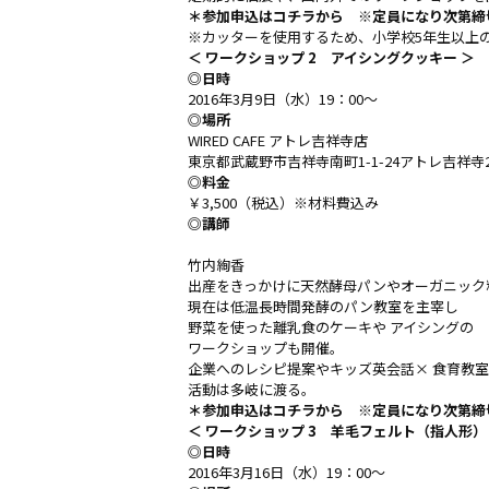
＊参加申込は
コチラ
から ※定員になり次第締
※カッターを使用するため、小学校5年生以上
＜ ワークショップ 2 アイシングクッキー ＞
◎日時
2016年3月9日（水）19：00〜
◎場所
WIRED CAFE アトレ吉祥寺店
東京都武蔵野市吉祥寺南町1-1-24アトレ吉祥寺2
◎料金
￥3,500（税込）※材料費込み
◎講師
竹内絢香
出産をきっかけに天然酵母パンやオーガニック
現在は低温長時間発酵のパン教室を主宰し
野菜を使った離乳食のケーキや アイシングの
ワークショップも開催。
企業へのレシピ提案やキッズ英会話× 食育教
活動は多岐に渡る。
＊参加申込は
コチラ
から ※定員になり次第締
＜ ワークショップ 3 羊毛フェルト（指人形）
◎日時
2016年3月16日（水）19：00〜