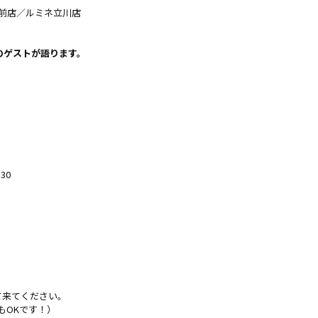
前店
／
ルミネ立川店
のゲストが語ります。
30
て来てください。
もOKです！）