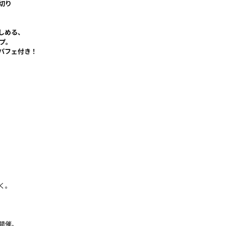
切り
しめる、
プ。
パフェ付き！
く。
開催。