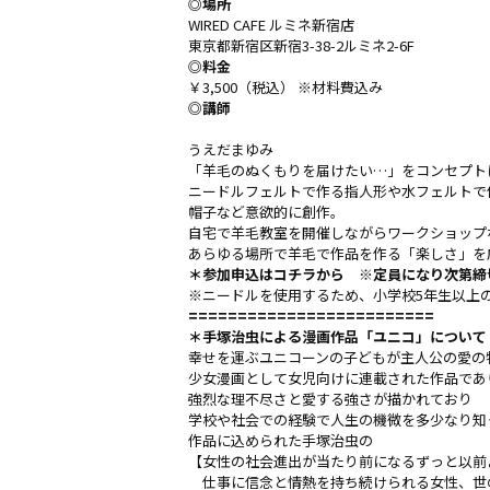
◎場所
WIRED CAFE ルミネ新宿店
東京都新宿区新宿3-38-2ルミネ2-6F
◎料金
￥3,500（税込） ※材料費込み
◎講師
うえだまゆみ
「羊毛のぬくもりを届けたい…」をコンセプト
ニードルフェルトで作る指人形や水フェルトで
帽子など意欲的に創作。
自宅で羊毛教室を開催しながらワークショップ
あらゆる場所で羊毛で作品を作る「楽しさ」を
＊参加申込は
コチラ
から ※定員になり次第締
※ニードルを使用するため、小学校5年生以上
=========================
＊手塚治虫による漫画作品「ユニコ」について
幸せを運ぶユニコーンの子どもが主人公の愛の
少女漫画として女児向けに連載された作品であ
強烈な理不尽さと愛する強さが描かれており
学校や社会での経験で人生の機微を多少なり知
作品に込められた手塚治虫の
【女性の社会進出が当たり前になるずっと以前
仕事に信念と情熱を持ち続けられる女性、世