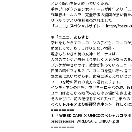
という願いを伝え継いでいくため、
手塚プロダクション女子チームが昨年より「ユ
昨年春オールカラー完全新版の漫画が装い新た
リトルモアより復刻発売されました。
「ユニコ」スペシャルサイト ：
http://tezuk
———
＊「ユニコ」あらすじ
幸せをもたらすユニコーンの子ども、ユニコが
愛おしくて、ちょっぴり切ない物語…
焼きもちやきの美の女神・ビーナスは、
人間のプシケが自分より美しく人気があるのを
プシケが幸せなのは、彼女が飼っているユニコ
西風の精ゼフィルスに、ユニコを遠い所へ捨て
気の毒に思いながらも、命令に逆らえないゼフ
ユニコを時の流れの彼方へ連れ去ります。
インディアンの世界、中世ヨーロッパの城、近
ユニコはあらゆる時代のあらゆる場所をさまよ
そのたびに、前の記憶をすべて失ってしまうの
＜＜リトルモアより好評発売中＞＞
詳しくは
=========
＊「 WIRED CAFE × UNICOスペシャ
pressrelease_WIREDCAFE_UNICO+.pdf
=========