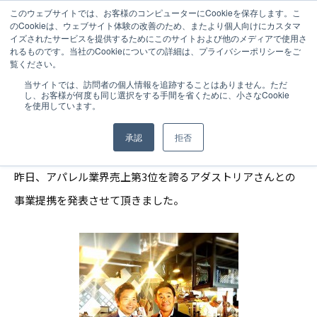
このウェブサイトでは、お客様のコンピューターにCookieを保存します。こ
のCookieは、ウェブサイト体験の改善のため、またより個人向けにカスタマ
イズされたサービスを提供するためにこのサイトおよび他のメディアで使用さ
れるものです。当社のCookieについての詳細は、プライバシーポリシーをご
覧ください。
NEWS
2016.07.01
当サイトでは、訪問者の個人情報を追跡することはありません。ただ
し、お客様が何度も同じ選択をする手間を省くために、小さなCookie
アダストリアとの事業提携
を使用しています。
承認
拒否
昨日、アパレル業界売上第3位を誇るアダストリアさんとの
事業提携を発表させて頂きました。