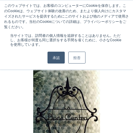
このウェブサイトでは、お客様のコンピューターにCookieを保存します。こ
のCookieは、ウェブサイト体験の改善のため、またより個人向けにカスタマ
イズされたサービスを提供するためにこのサイトおよび他のメディアで使用さ
れるものです。当社のCookieについての詳細は、プライバシーポリシーをご
覧ください。
NEWS
2016.11.03
当サイトでは、訪問者の個人情報を追跡することはありません。ただ
し、お客様が何度も同じ選択をする手間を省くために、小さなCookie
Boca Centro、明日オープン！
を使用しています。
承認
拒否