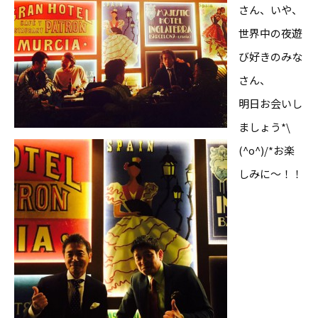
さん、いや、
世界中の夜遊
び好きのみな
さん、
明日お会いし
ましょう*\
(^o^)/*お楽
しみに〜！！