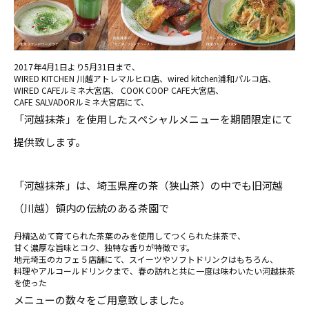
2017年4月1日より5月31日まで、
WIRED KITCHEN 川越アトレマルヒロ店、wired kitchen浦和パルコ店、
WIRED CAFEルミネ大宮店、 COOK COOP CAFE大宮店、
CAFE SALVADORルミネ大宮店にて、
「河越抹茶」を使用したスペシャルメニューを期間限定にて
提供致します。
「河越抹茶」は、埼玉県産の茶（狭山茶）の中でも旧河越
（川越）領内の伝統のある茶園で
丹精込めて育てられた茶葉のみを使用してつくられた抹茶で、
甘く濃厚な旨味とコク、独特な香りが特徴です。
地元埼玉のカフェ５店舗にて、スイーツやソフトドリンクはもちろん、
料理やアルコールドリンクまで、春の訪れと共に一度は味わいたい河越抹茶
を使った
メニューの数々をご用意致しました。