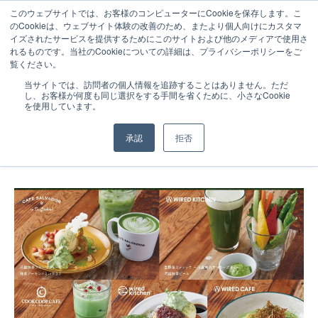
このウェブサイトでは、お客様のコンピューターにCookieを保存します。こ
のCookieは、ウェブサイト体験の改善のため、またより個人向けにカスタマ
イズされたサービスを提供するためにこのサイトおよび他のメディアで使用さ
れるものです。当社のCookieについての詳細は、プライバシーポリシーをご
覧ください。
NEWS
2017.03.29
当サイトでは、訪問者の個人情報を追跡することはありません。ただ
し、お客様が何度も同じ選択をする手間を省くために、小さなCookie
4月1日より河越抹茶を使ったスペシャル
を使用しています。
メニューを埼玉県内5店舗にて展開
承認
拒否