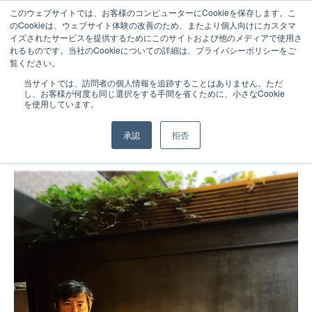
このウェブサイトでは、お客様のコンピューターにCookieを保存します。こ
のCookieは、ウェブサイト体験の改善のため、またより個人向けにカスタマ
イズされたサービスを提供するためにこのサイトおよび他のメディアで使用さ
れるものです。当社のCookieについての詳細は、プライバシーポリシーをご
覧ください。
NEWS
2017.10.18
当サイトでは、訪問者の個人情報を追跡することはありません。ただ
し、お客様が何度も同じ選択をする手間を省くために、小さなCookie
【CEOブログ】浅草での２日間
を使用しています。
承認
拒否