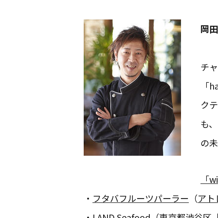
岡田
チャ
「h
クテ
も、
の未
「w
・
フタバフルーツパーラー
（
アト
・
LAND Seafood
（東京都渋谷区