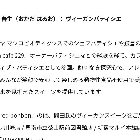
 春生（おかだ はるお）： ヴィーガンパティシエ
ヤ マクロビオティックスでのシェフパティシエや鎌倉
alcafe 229」オーナーパティシエなどの経験を経て
ィブ・パティシエとして参画。飽くなき探究心で、アレ
みんなが笑顔で安心して楽しめる動物性食品不使用で
来を見据えたスイーツを提供しています。
ired bonbon」の他、岡田氏のヴィーガンスイーツ
レ川崎店
/
周南市立徳山駅前図書館店
/
新宿マルイ本館
「
100BANCH
」1F）