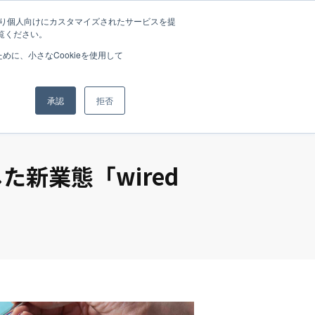
たより個人向けにカスタマイズされたサービスを提
覧ください。
sophy
Brands
News
Recruit
Company
に、小さなCookieを使用して
承認
拒否
た新業態「wired