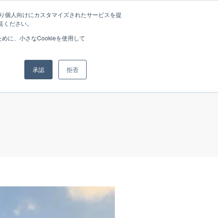
たより個人向けにカスタマイズされたサービスを提
覧ください。
rands
News
Media
Recruit
Company
に、小さなCookieを使用して
承認
拒否