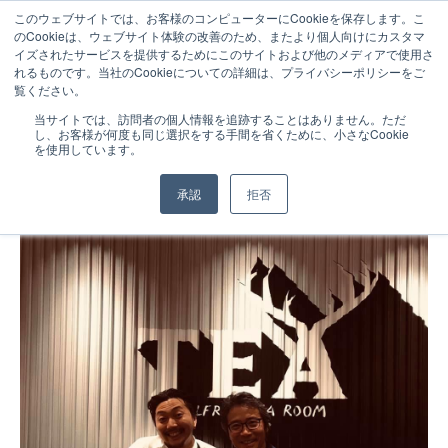
このウェブサイトでは、お客様のコンピューターにCookieを保存します。こ
のCookieは、ウェブサイト体験の改善のため、またより個人向けにカスタマ
イズされたサービスを提供するためにこのサイトおよび他のメディアで使用さ
れるものです。当社のCookieについての詳細は、プライバシーポリシーをご
覧ください。
NEWS
2019.03.02
当サイトでは、訪問者の個人情報を追跡することはありません。ただ
し、お客様が何度も同じ選択をする手間を省くために、小さなCookie
ALFRED TEA ROOM関西初上陸！
を使用しています。
承認
拒否