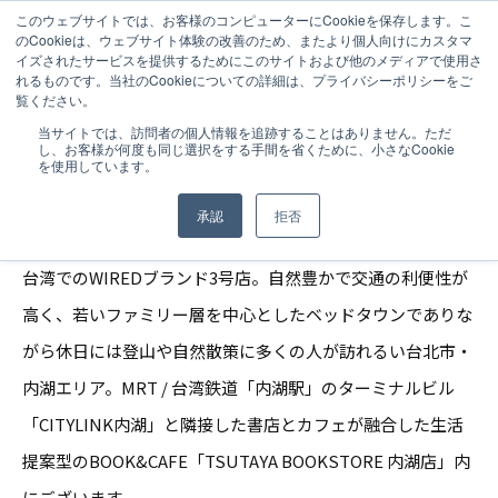
このウェブサイトでは、お客様のコンピューターにCookieを保存します。こ
のCookieは、ウェブサイト体験の改善のため、またより個人向けにカスタマ
イズされたサービスを提供するためにこのサイトおよび他のメディアで使用さ
れるものです。当社のCookieについての詳細は、プライバシーポリシーをご
覧ください。
NEWS
2020.08.19
当サイトでは、訪問者の個人情報を追跡することはありません。ただ
し、お客様が何度も同じ選択をする手間を省くために、小さなCookie
WIRED CHAYA 内湖店 / 台北（台湾）
を使用しています。
承認
拒否
台湾でのWIREDブランド3号店。自然豊かで交通の利便性が
高く、若いファミリー層を中心としたベッドタウンでありな
がら休日には登山や自然散策に多くの人が訪れるい台北市・
内湖エリア。MRT / 台湾鉄道「内湖駅」のターミナルビル
「CITYLINK内湖」と隣接した書店とカフェが融合した生活
提案型のBOOK&CAFE「TSUTAYA BOOKSTORE 内湖店」内
にございます。