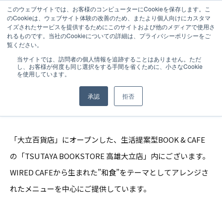
このウェブサイトでは、お客様のコンピューターにCookieを保存します。こ
のCookieは、ウェブサイト体験の改善のため、またより個人向けにカスタマ
イズされたサービスを提供するためにこのサイトおよび他のメディアで使用さ
れるものです。当社のCookieについての詳細は、プライバシーポリシーをご
覧ください。
NEWS
2020.08.19
当サイトでは、訪問者の個人情報を追跡することはありません。ただ
し、お客様が何度も同じ選択をする手間を省くために、小さなCookie
WIRED CHAYA 高雄大立店 / 高雄（台
を使用しています。
湾）
承認
拒否
「大立百貨店」にオープンした、生活提案型BOOK & CAFE
の「TSUTAYA BOOKSTORE 高雄大立店」内にございます。
WIRED CAFEから生まれた”和食”をテーマとしてアレンジさ
れたメニューを中心にご提供しています。